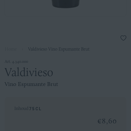
Voeg
toe
Home
›
Valdivieso Vino Espumante Brut
aan
verla
Art. 4.340.000
Valdivieso
Valdivieso
Vino
Vino Espumante Brut
Espumante
Inhoud
75CL
Brut
€8,60