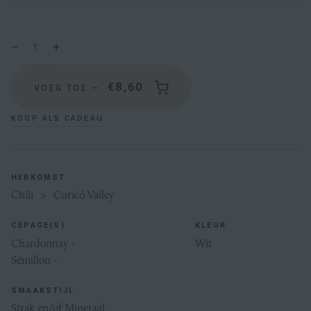
Hoeveelheid
−
+
Verminder
Vermeerder
de
de
hoeveelheid
hoeveelheid
€8,60
VOEG TOE
—
met
met
1
1
KOOP ALS CADEAU
HERKOMST
Chili
>
Curicó Valley
CÉPAGE(S)
KLEUR
Chardonnay -
Wit
Sémillon -
SMAAKSTIJL
Strak en/of Mineraal