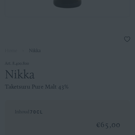
Voeg
toe
Home
›
Nikka
aan
verla
Art. 8.400.800
Taketsuru
Nikka
Pure
Taketsuru Pure Malt 43%
Malt
Inhoud
70CL
43%
€65,00