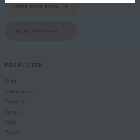
0
MEER OVER NIKKA
AFSLUITING
ALLES VAN NIKKA
Schroefdop
GEWICHT VAN DE FLES
PRODUCTEN
1.5
Wijn
Mousserend
Versterkt
Spirits
Gifts
Events