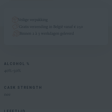
Veilige verpakking
Gratis verzending in België vanaf € 250
Binnen 2 à 3 werkdagen geleverd
Productinformatie
Algemeen
ALCOHOL %
40%-50%
CASK STRENGTH
nee
LEEFTIJD