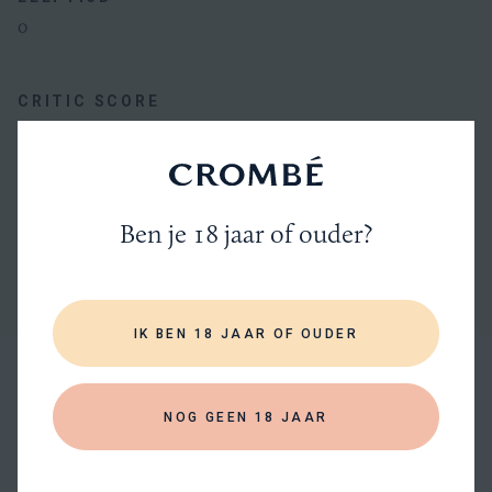
0
CRITIC SCORE
83/100
WHISKYBASE
Alle
Ben je 18 jaar of ouder?
specificaties
TOON MEER SPECIFICATIES
IK BEN 18 JAAR OF OUDER
BATCH / LOT
OVER DE PRODUCENT
/
Nikka
NOG GEEN 18 JAAR
AANTAL FLESSEN WERELDWIJD